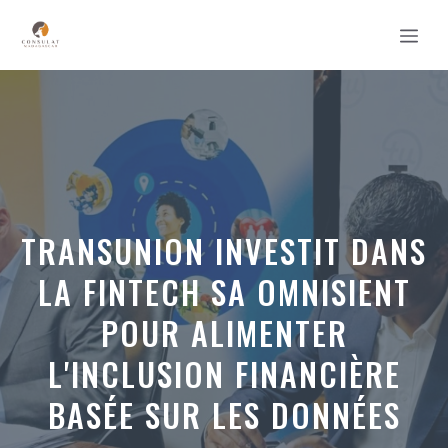
Aller
MEN
au
contenu
TRANSUNION INVESTIT DANS
LA FINTECH SA OMNISIENT
POUR ALIMENTER
L'INCLUSION FINANCIÈRE
BASÉE SUR LES DONNÉES