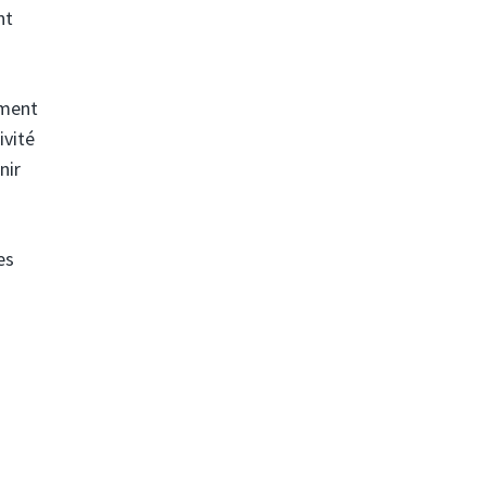
nt
ement
ivité
nir
es