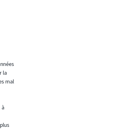
onnées
 la
nes mal
 à
 plus