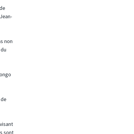
 de
 Jean-
ns non
 du
Congo
 de
 visant
ds sont