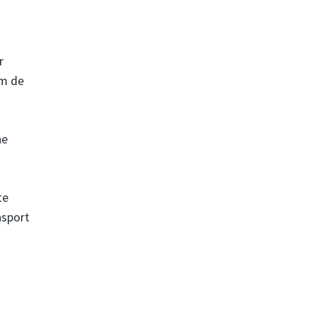
r
om de
ne
te
nsport