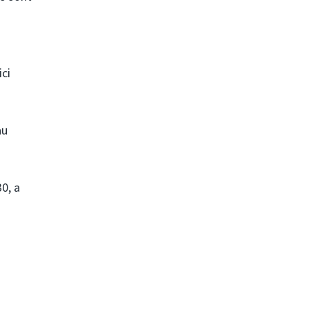
ici
au
0, a