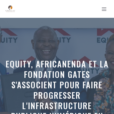
Aller
MEN
au
contenu
EQUITY, AFRICANENDA ET LA
FONDATION GATES
S'ASSOCIENT POUR FAIRE
PROGRESSER
L'INFRASTRUCTURE