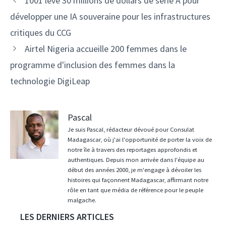
1001 lève 30 millions de dollars de série A pour
des
développer une IA souveraine pour les infrastructures
articles
critiques du CCG
Airtel Nigeria accueille 200 femmes dans le
programme d'inclusion des femmes dans la
technologie DigiLeap
Pascal
Je suis Pascal, rédacteur dévoué pour Consulat
Madagascar, où j'ai l'opportunité de porter la voix de
notre île à travers des reportages approfondis et
authentiques. Depuis mon arrivée dans l'équipe au
début des années 2000, je m'engage à dévoiler les
histoires qui façonnent Madagascar, affirmant notre
rôle en tant que média de référence pour le peuple
malgache.
LES DERNIERS ARTICLES