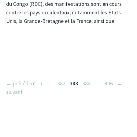
du Congo (RDC), des manifestations sont en cours
contre les pays occidentaux, notamment les États-
Unis, la Grande-Bretagne et la France, ainsi que
Navigation
Page
Page
Page
Page
Page
←
précédent
1
…
382
383
384
…
406
→
des
suivant
articles