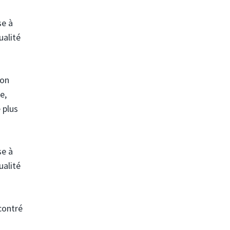
se à
ualité
son
e,
 plus
se à
ualité
contré