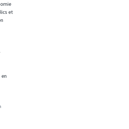
onomie
lics et
en
é
t en
h