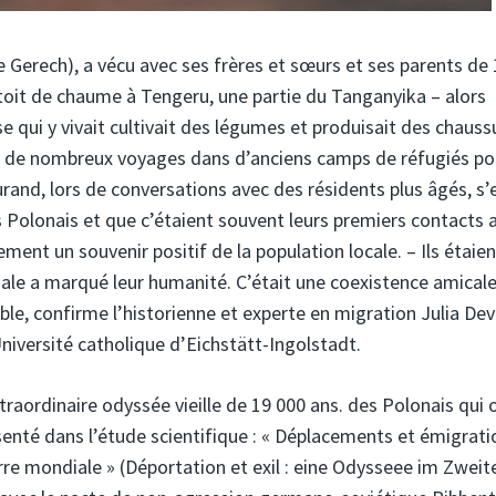
 Gerech), a vécu avec ses frères et sœurs et ses parents de
 toit de chaume à Tengeru, une partie du Tanganyika – alors
 qui y vivait cultivait des légumes et produisait des chauss
urs de nombreux voyages dans d’anciens camps de réfugiés po
rand, lors de conversations avec des résidents plus âgés, s’
s Polonais et que c’étaient souvent leurs premiers contacts 
ment un souvenir positif de la population locale. – Ils étaien
nale a marqué leur humanité. C’était une coexistence amicale
le, confirme l’historienne et experte en migration Julia Dev
Université catholique d’Eichstätt-Ingolstadt.
xtraordinaire odyssée vieille de 19 000 ans. des Polonais qui 
résenté dans l’étude scientifique : « Déplacements et émigrati
e mondiale » (Déportation et exil : eine Odysseee im Zweit