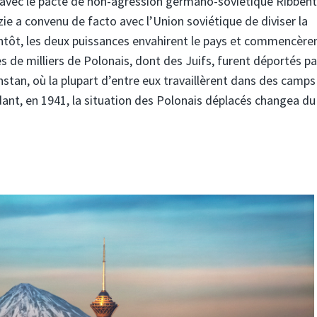
 avec le pacte de non-agression germano-soviétique Ribbent
ie a convenu de facto avec l’Union soviétique de diviser la
entôt, les deux puissances envahirent le pays et commencère
 de milliers de Polonais, dont des Juifs, furent déportés pa
khstan, où la plupart d’entre eux travaillèrent dans des camps
dant, en 1941, la situation des Polonais déplacés changea du