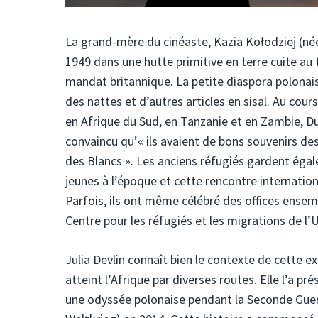
La grand-mère du cinéaste, Kazia Kołodziej (née
1949 dans une hutte primitive en terre cuite au
mandat britannique. La petite diaspora polonaise
des nattes et d’autres articles en sisal. Au co
en Afrique du Sud, en Tanzanie et en Zambie, Du
convaincu qu’« ils avaient de bons souvenirs de
des Blancs ». Les anciens réfugiés gardent égale
jeunes à l’époque et cette rencontre internatio
Parfois, ils ont même célébré des offices ensemb
Centre pour les réfugiés et les migrations de l’
Julia Devlin connaît bien le contexte de cette e
atteint l’Afrique par diverses routes. Elle l’a p
une odyssée polonaise pendant la Seconde Guerr