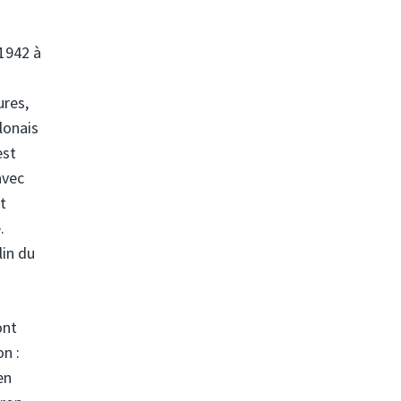
 1942 à
ures,
lonais
est
avec
t
.
lin du
ont
on :
en