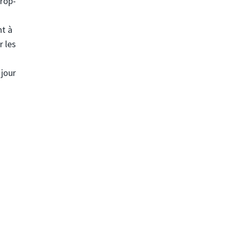
rop-
nt à
r les
 jour