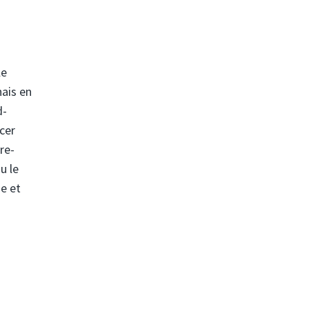
le
nais en
d-
ncer
re-
u le
he et