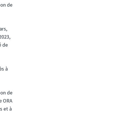
son de
ars,
2023,
é de
ès à
son de
re ORA
s et à