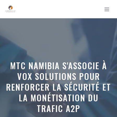
Aller
MEN
au
contenu
MTC NAMIBIA S'ASSOCIE À
VOX SOLUTIONS POUR
RENFORCER LA SÉCURITÉ ET
LA MONÉTISATION DU
TRAFIC A2P