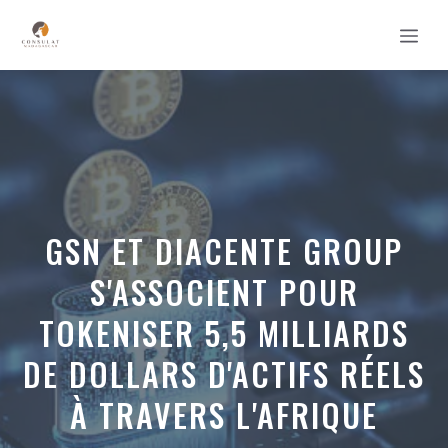
Aller
MEN
au
contenu
GSN ET DIACENTE GROUP
S'ASSOCIENT POUR
TOKENISER 5,5 MILLIARDS
DE DOLLARS D'ACTIFS RÉELS
À TRAVERS L'AFRIQUE