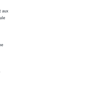
t aux
ule
ne
e