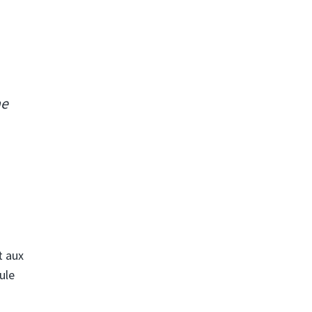
me
t aux
ule