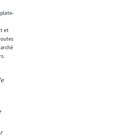
 plate-
t et
toutes
marché
rs.
le
e
r