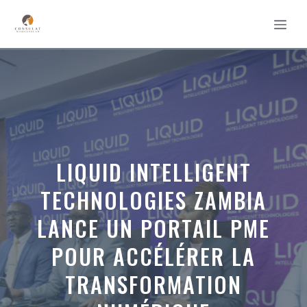
Aller
MEN
au
contenu
LIQUID INTELLIGENT
TECHNOLOGIES ZAMBIA
LANCE UN PORTAIL PME
POUR ACCÉLÉRER LA
TRANSFORMATION