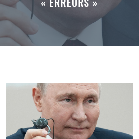
« ERREURS »