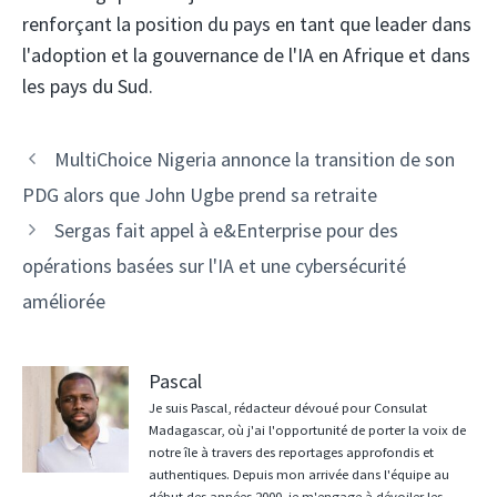
renforçant la position du pays en tant que leader dans
l'adoption et la gouvernance de l'IA en Afrique et dans
les pays du Sud.
Navigation
MultiChoice Nigeria annonce la transition de son
des
PDG alors que John Ugbe prend sa retraite
articles
Sergas fait appel à e&Enterprise pour des
opérations basées sur l'IA et une cybersécurité
améliorée
Pascal
Je suis Pascal, rédacteur dévoué pour Consulat
Madagascar, où j'ai l'opportunité de porter la voix de
notre île à travers des reportages approfondis et
authentiques. Depuis mon arrivée dans l'équipe au
début des années 2000, je m'engage à dévoiler les