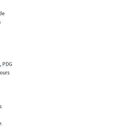
de
n
i, PDG
cours
s
e.