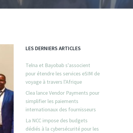
LES DERNIERS ARTICLES
Telna et Bayobab s'associent
pour étendre les services eSIM de
voyage à travers l'Afrique
Clea lance Vendor Payments pour
simplifier les paiements
internationaux des fournisseurs
La NCC impose des budgets
dédiés à la cybersécurité pour les