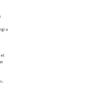
s
ngi a
 et
er
ts