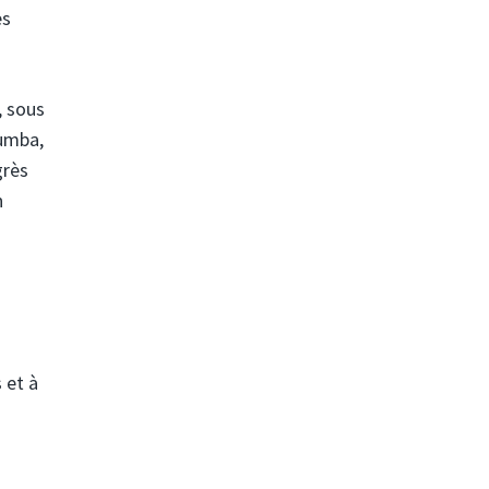
es
, sous
umba,
grès
n
 et à