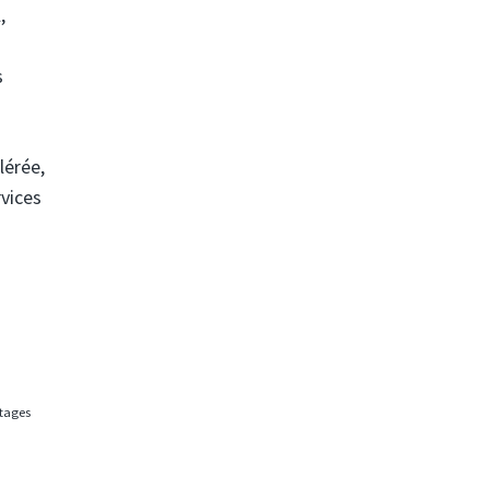
,
s
lérée,
rvices
rtages