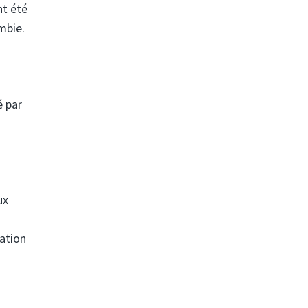
nt été
mbie.
é par
ux
mation