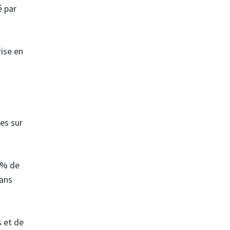
é par
ise en
es sur
0% de
sans
s et de