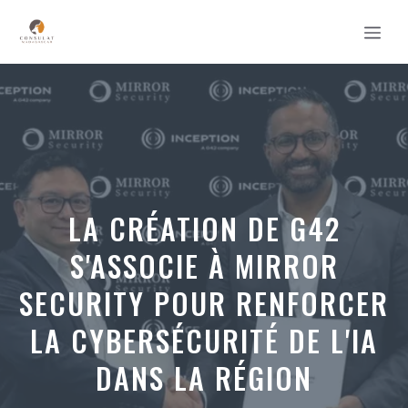
Aller
MEN
au
contenu
LA CRÉATION DE G42
S'ASSOCIE À MIRROR
SECURITY POUR RENFORCER
LA CYBERSÉCURITÉ DE L'IA
DANS LA RÉGION