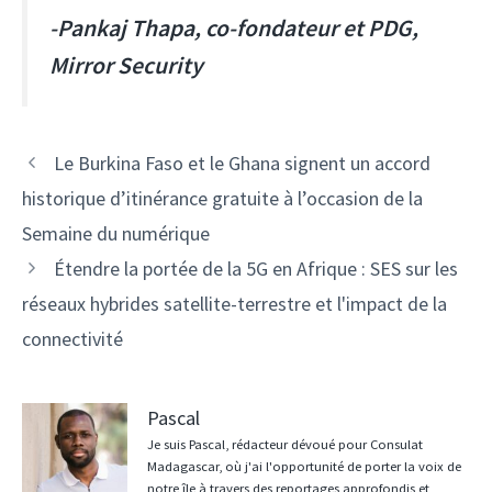
-Pankaj Thapa, co-fondateur et PDG,
Mirror Security
Navigation
Le Burkina Faso et le Ghana signent un accord
des
historique d’itinérance gratuite à l’occasion de la
articles
Semaine du numérique
Étendre la portée de la 5G en Afrique : SES sur les
réseaux hybrides satellite-terrestre et l'impact de la
connectivité
Pascal
Je suis Pascal, rédacteur dévoué pour Consulat
Madagascar, où j'ai l'opportunité de porter la voix de
notre île à travers des reportages approfondis et