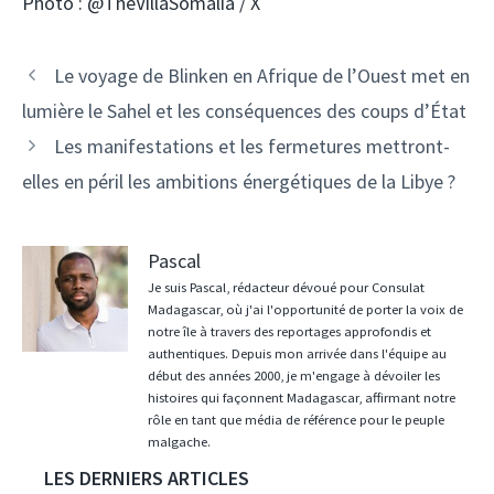
Photo : @TheVillaSomalia / X
Navigation
Le voyage de Blinken en Afrique de l’Ouest met en
des
lumière le Sahel et les conséquences des coups d’État
articles
Les manifestations et les fermetures mettront-
elles en péril les ambitions énergétiques de la Libye ?
Pascal
Je suis Pascal, rédacteur dévoué pour Consulat
Madagascar, où j'ai l'opportunité de porter la voix de
notre île à travers des reportages approfondis et
authentiques. Depuis mon arrivée dans l'équipe au
début des années 2000, je m'engage à dévoiler les
histoires qui façonnent Madagascar, affirmant notre
rôle en tant que média de référence pour le peuple
malgache.
LES DERNIERS ARTICLES