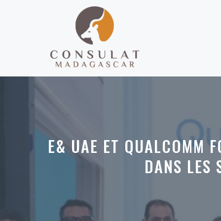
Aller
au
contenu
E& UAE ET QUALCOMM FO
DANS LES 