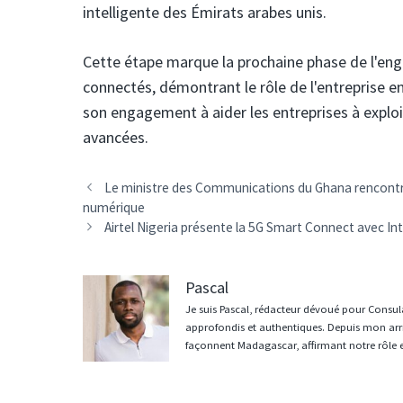
intelligente des Émirats arabes unis.
Cette étape marque la prochaine phase de l'en
connectés, démontrant le rôle de l'entreprise en
son engagement à aider les entreprises à exploi
avancées.
Navigation
Le ministre des Communications du Ghana rencontre
des
numérique
articles
Airtel Nigeria présente la 5G Smart Connect avec Inte
Pascal
Je suis Pascal, rédacteur dévoué pour Consula
approfondis et authentiques. Depuis mon arri
façonnent Madagascar, affirmant notre rôle 