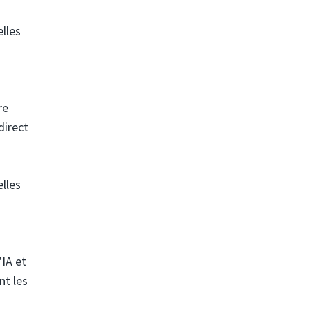
elles
re
direct
elles
IA et
nt les