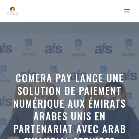
Aller
MEN
au
contenu
COMERA PAY LANCE UNE
SOLUTION DE PAIEMENT
NUMÉRIQUE AUX ÉMIRATS
ARABES UNIS EN
PARTENARIAT AVEC ARAB