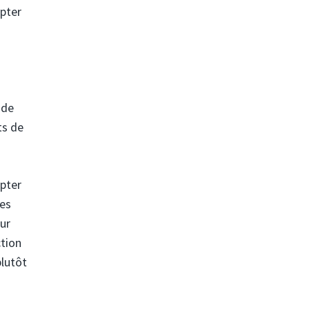
mpter
 de
ts de
mpter
les
eur
ction
plutôt