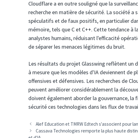
Cloudflare a en outre souligné que la surveillance
recherche en matière de sécurité. La société a
spéculatifs et de faux positifs, en particulie
mémoire, tels que C et C++. Cette tendance à la 
analystes humains, réduisant l'efficacité opéra
de séparer les menaces légitimes du bruit.
Les résultats du projet Glasswing reflètent un d
à mesure que les modèles d'IA deviennent de plu
offensives et défensives. Les recherches de Cl
peuvent améliorer considérablement la découver
doivent également aborder la gouvernance, la fia
sécurité ces technologies dans les flux de travai
Navigation
Alef Education et TMRW Edtech s'associent pour lan
des
Cassava Technologies remporte la plus haute distin
articles
et d'IA