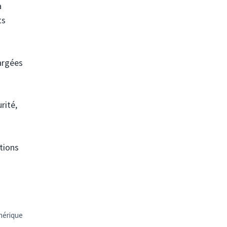
a
ts
argées
rité,
tions
mérique