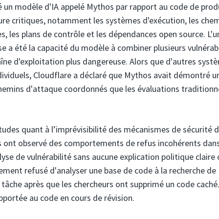
sté un modèle d'IA appelé Mythos par rapport au code de prod
ture critiques, notamment les systèmes d'exécution, les che
es, les plans de contrôle et les dépendances open source. L'
se a été la capacité du modèle à combiner plusieurs vulnérabi
îne d'exploitation plus dangereuse. Alors que d'autres syst
ndividuels, Cloudflare a déclaré que Mythos avait démontré u
 chemins d'attaque coordonnés que les évaluations traditionn
tudes quant à l’imprévisibilité des mécanismes de sécurité d
rs ont observé des comportements de refus incohérents dans
yse de vulnérabilité sans aucune explication politique claire
lement refusé d'analyser une base de code à la recherche de
e tâche après que les chercheurs ont supprimé un code caché
apportée au code en cours de révision.