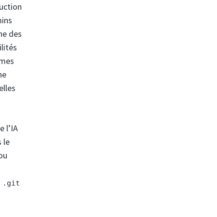
uction
mins
une des
lités
èmes
ne
elles
e l’IA
 le
 ou
.
.git