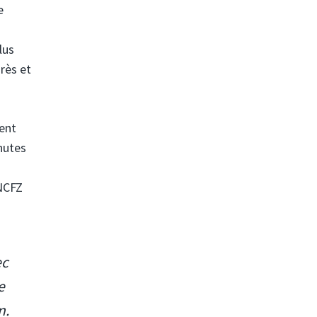
e
lus
rès et
ment
nutes
ANCFZ
ec
e
n.