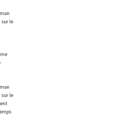
Ajman
sur le
orme
e
Ajman
sur le
ment
 temps