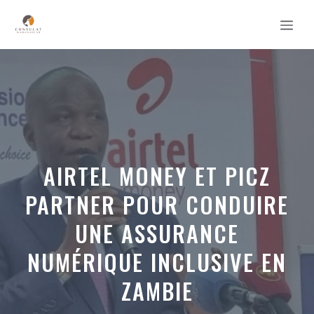
Aller
MEN
au
contenu
AIRTEL MONEY ET PICZ
PARTNER POUR CONDUIRE
UNE ASSURANCE
NUMÉRIQUE INCLUSIVE EN
ZAMBIE