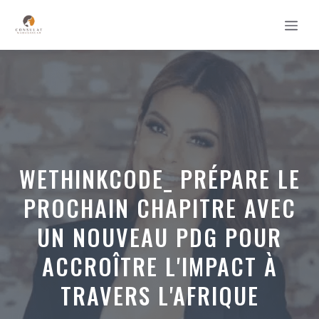
Aller
MEN
au
contenu
WETHINKCODE_ PRÉPARE LE
PROCHAIN CHAPITRE AVEC
UN NOUVEAU PDG POUR
ACCROÎTRE L'IMPACT À
TRAVERS L'AFRIQUE