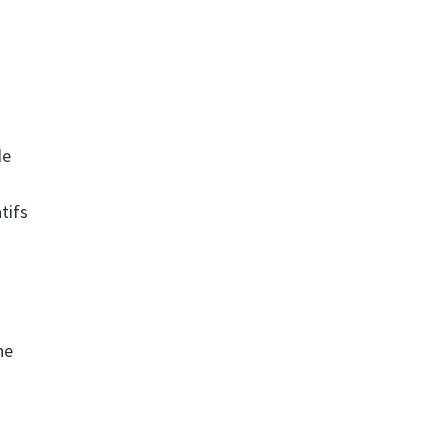
de
tifs
ne