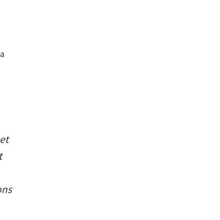
la
et
t
ons