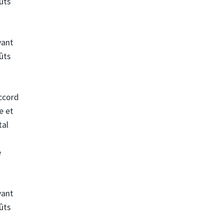
ûts
vant
ûts
accord
e et
tal
e
vant
ûts