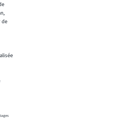
de
an,
r de
alisée
e
rtages