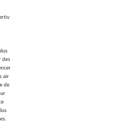
s
ertiv
s
plus
r des
encer
s air
le de
our
ce
lus
es.