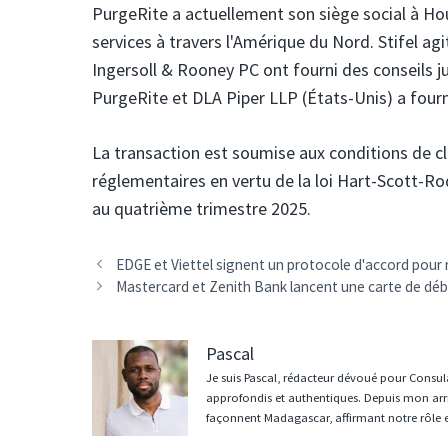
PurgeRite a actuellement son siège social à Hou
services à travers l'Amérique du Nord.
Stifel ag
Ingersoll & Rooney PC ont fourni des conseils jur
PurgeRite et DLA Piper LLP (États-Unis) a fourni
La transaction est soumise aux conditions de c
réglementaires en vertu de la loi Hart-Scott-Ro
au quatrième trimestre 2025.
Navigation
EDGE et Viettel signent un protocole d'accord pour
des
Mastercard et Zenith Bank lancent une carte de débit
articles
Pascal
Je suis Pascal, rédacteur dévoué pour Consula
approfondis et authentiques. Depuis mon arri
façonnent Madagascar, affirmant notre rôle 