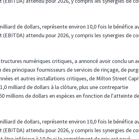
t (EBITDA) attendu pour 2026, y compris les synergies de co
milliard de dollars, représente environ 10,0 fois le bénéfice a
t (EBITDA) attendu pour 2026, y compris les synergies de co
structures numériques critiques, a annoncé avoir conclu un 
n des principaux fournisseurs de services de rinçage, de purg
nées et autres installations critiques, de Milton Street Capi
0 milliard de dollars à la clôture, plus une contrepartie
0 millions de dollars en espèces en fonction de l'atteinte d
milliard de dollars, représente environ 10,0 fois le bénéfice a
t (EBITDA) attendu pour 2026, y compris les synergies de co
 être inférieur à 10,0x si le complément de prix est payé.