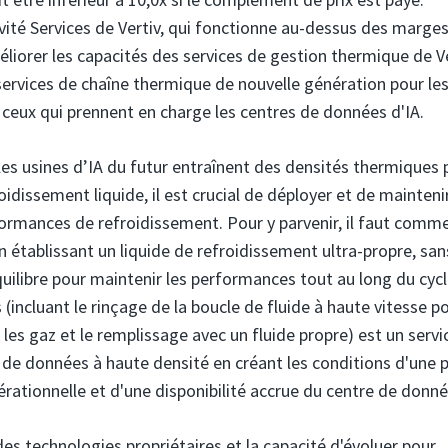
tivité Services de Vertiv, qui fonctionne au-dessus des marge
liorer les capacités des services de gestion thermique de V
services de chaîne thermique de nouvelle génération pour le
ceux qui prennent en charge les centres de données d'IA.
les usines d’IA du futur entraînent des densités thermiques 
idissement liquide, il est crucial de déployer et de mainteni
formances de refroidissement. Pour y parvenir, il faut comm
n établissant un liquide de refroidissement ultra-propre, san
uilibre pour maintenir les performances tout au long du cyc
 (incluant le rinçage de la boucle de fluide à haute vitesse p
et les gaz et le remplissage avec un fluide propre) est un servi
 de données à haute densité en créant les conditions d'une p
érationnelle et d'une disponibilité accrue du centre de donné
es technologies propriétaires et la capacité d'évoluer pour