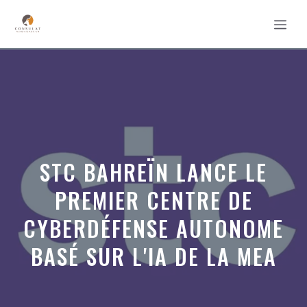
Aller
MEN
au
contenu
STC BAHREÏN LANCE LE
PREMIER CENTRE DE
CYBERDÉFENSE AUTONOME
BASÉ SUR L'IA DE LA MEA