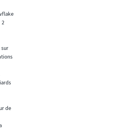
wflake
 2
 sur
ations
t
iards
ur de
a