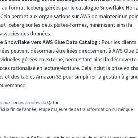
au format Iceberg gérées par le catalogue Snowflake Hori
 Cela permet aux organisations sur AWS de maintenir un poi
t Iceberg sur les deux plates-formes, minimisant ainsi la
 associés des données.
e Snowflake vers AWS Glue Data Catalog :
Pour les clients
nnées peuvent désormais être liées directement à AWS Glue 
ividuelles gérées en externe, permettant ainsi la découverte 
s rationalisé en lecture/écriture. Cela inclut la prise en ch
s et des tables Amazon S3 pour simplifier la gestion à gran
gouvernance.
isés aux forces armées du Qatar
d’ici la fin de l’année, étape majeure de sa transformation numérique
t Madagascar, où j'ai l'opportunité de porter la voix de notre île à travers des repo