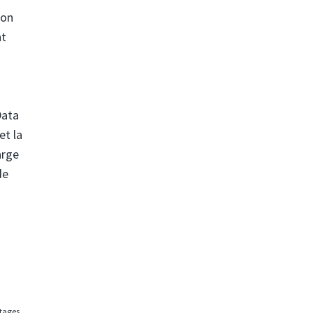
zon
nt
Data
et la
arge
de
rtages