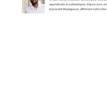
approfondis et authentiques. Depuis mon arri
façonnent Madagascar, affirmant notre rôle 