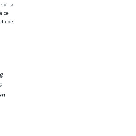
sur la
à ce
et une
ng
s
en