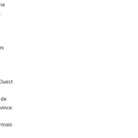
mme
s
es
-Ouest
 de
vince.
ormais