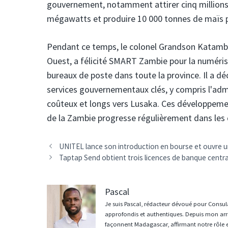
gouvernement, notamment attirer cinq millions 
mégawatts et produire 10 000 tonnes de maïs po
Pendant ce temps, le colonel Grandson Katambi (
Ouest, a félicité SMART Zambie pour la numéri
bureaux de poste dans toute la province. Il a d
services gouvernementaux clés, y compris l'admi
coûteux et longs vers Lusaka. Ces développeme
de la Zambie progresse régulièrement dans les di
Navigation
UNITEL lance son introduction en bourse et ouvre un
des
Taptap Send obtient trois licences de banque centr
articles
Pascal
Je suis Pascal, rédacteur dévoué pour Consula
approfondis et authentiques. Depuis mon arri
façonnent Madagascar, affirmant notre rôle 