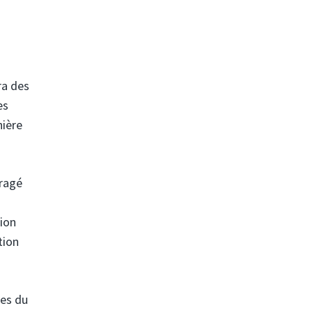
ra des
es
nière
ragé
tion
tion
ges du