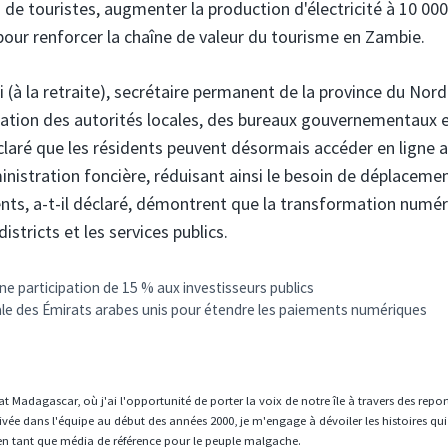
de touristes, augmenter la production d'électricité à 10 000
ur renforcer la chaîne de valeur du tourisme en Zambie.
à la retraite), secrétaire permanent de la province du Nord
sation des autorités locales, des bureaux gouvernementaux 
éclaré que les résidents peuvent désormais accéder en ligne 
nistration foncière, réduisant ainsi le besoin de déplaceme
nts, a-t-il déclaré, démontrent que la transformation numé
stricts et les services publics.
e participation de 15 % aux investisseurs publics
ale des Émirats arabes unis pour étendre les paiements numériques
t Madagascar, où j'ai l'opportunité de porter la voix de notre île à travers des repo
vée dans l'équipe au début des années 2000, je m'engage à dévoiler les histoires qui
en tant que média de référence pour le peuple malgache.