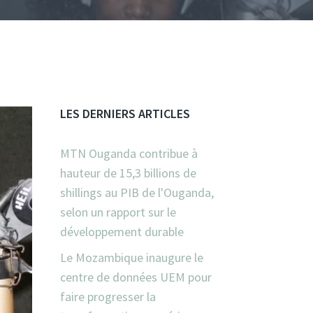
LES DERNIERS ARTICLES
MTN Ouganda contribue à
hauteur de 15,3 billions de
shillings au PIB de l'Ouganda,
selon un rapport sur le
développement durable
Le Mozambique inaugure le
centre de données UEM pour
faire progresser la