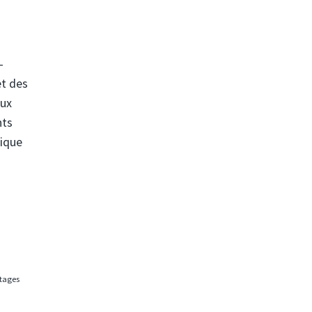
-
et des
aux
nts
rique
rtages