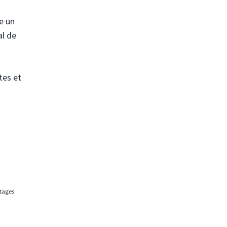
e un
al de
tes et
rtages