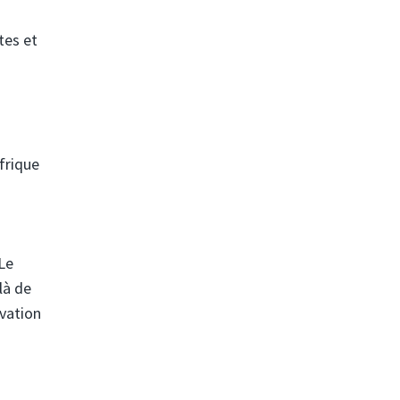
tes et
frique
Le
là de
ovation