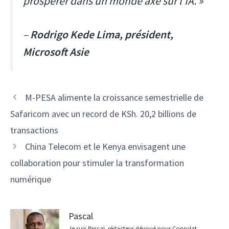
prospérer dans un monde axé sur l'IA. »
–
Rodrigo Kede Lima, président,
Microsoft Asie
Navigation
M-PESA alimente la croissance semestrielle de
des
Safaricom avec un record de KSh. 20,2 billions de
articles
transactions
China Telecom et le Kenya envisagent une
collaboration pour stimuler la transformation
numérique
Pascal
Je suis Pascal, rédacteur dévoué pour Consulat