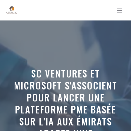
Aller
MEN
au
contenu
SC VENTURES ET
MICROSOFT S'ASSOCIENT
POUR LANCER UNE
PLATEFORME PME BASÉE
SUR L'IA AUX ÉMIRATS