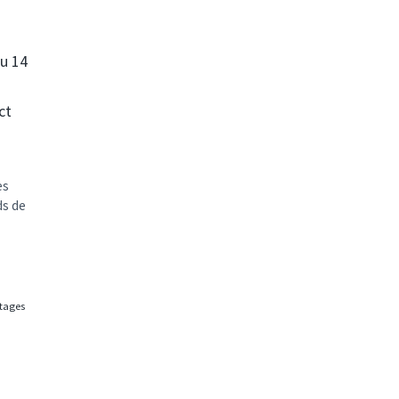
du 14
ct
es
ds de
rtages