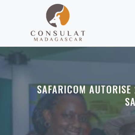
Aller
au
contenu
SAFARICOM AUTORISE 
S