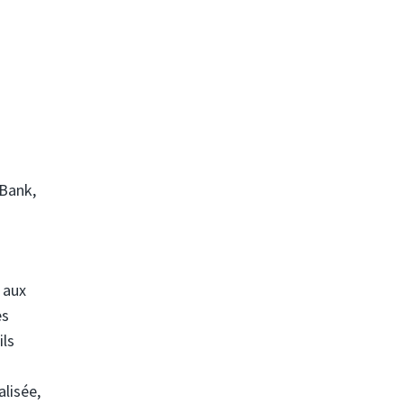
Bank,
 aux
es
ils
alisée,