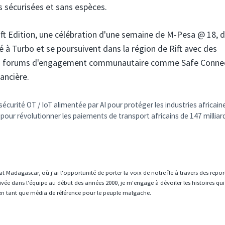
 sécurisées et sans espèces.
ift Edition, une célébration d'une semaine de M-Pesa @ 18, 
té à Turbo et se poursuivent dans la région de Rift avec des
des forums d'engagement communautaire comme Safe Conne
ancière.
urité OT / IoT alimentée par AI pour protéger les industries africain
 pour révolutionner les paiements de transport africains de 147 milliar
t Madagascar, où j'ai l'opportunité de porter la voix de notre île à travers des repo
vée dans l'équipe au début des années 2000, je m'engage à dévoiler les histoires qui
en tant que média de référence pour le peuple malgache.