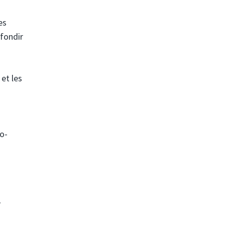
es
fondir
et les
ro-