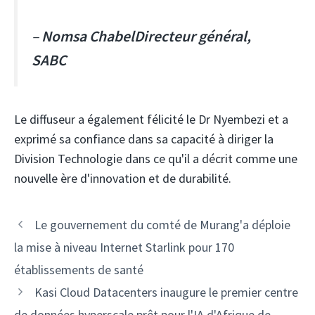
–
Nomsa Chabel
Directeur général,
SABC
Le diffuseur a également félicité le Dr Nyembezi et a
exprimé sa confiance dans sa capacité à diriger la
Division Technologie dans ce qu'il a décrit comme une
nouvelle ère d'innovation et de durabilité.
Navigation
Le gouvernement du comté de Murang'a déploie
des
la mise à niveau Internet Starlink pour 170
articles
établissements de santé
Kasi Cloud Datacenters inaugure le premier centre
de données hyperscale prêt pour l'IA d'Afrique de