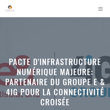
Aller
MEN
au
contenu
PACTE D'INFRASTRUCTURE
NUMÉRIQUE MAJEURE:
PARTENAIRE DU GROUPE E &
4IG POUR LA CONNECTIVITÉ
CROISÉE