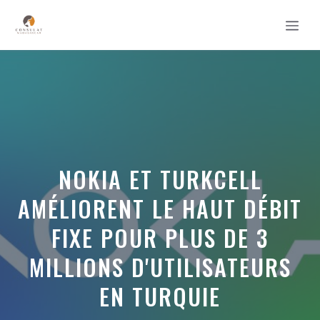
Aller
MEN
au
contenu
NOKIA ET TURKCELL
AMÉLIORENT LE HAUT DÉBIT
FIXE POUR PLUS DE 3
MILLIONS D'UTILISATEURS
EN TURQUIE