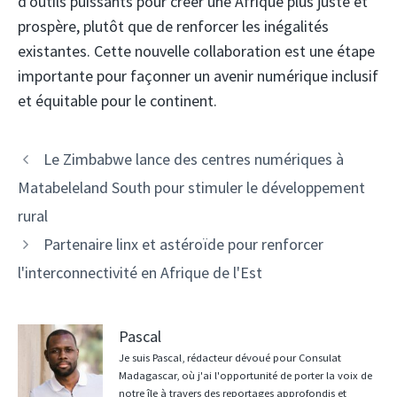
d'outils puissants pour créer une Afrique plus juste et
prospère, plutôt que de renforcer les inégalités
existantes. Cette nouvelle collaboration est une étape
importante pour façonner un avenir numérique inclusif
et équitable pour le continent.
Navigation
Le Zimbabwe lance des centres numériques à
des
Matabeleland South pour stimuler le développement
articles
rural
Partenaire linx et astéroïde pour renforcer
l'interconnectivité en Afrique de l'Est
Pascal
Je suis Pascal, rédacteur dévoué pour Consulat
Madagascar, où j'ai l'opportunité de porter la voix de
notre île à travers des reportages approfondis et