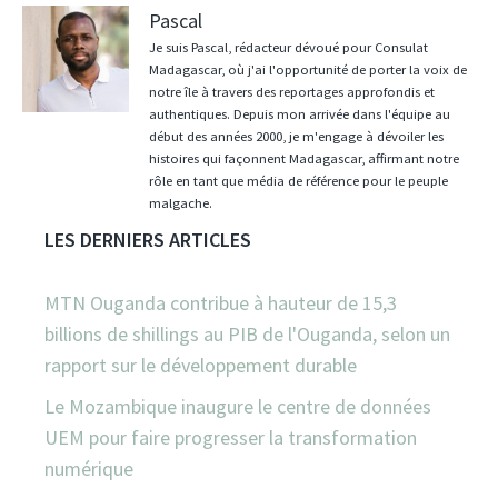
Pascal
Je suis Pascal, rédacteur dévoué pour Consulat
Madagascar, où j'ai l'opportunité de porter la voix de
notre île à travers des reportages approfondis et
authentiques. Depuis mon arrivée dans l'équipe au
début des années 2000, je m'engage à dévoiler les
histoires qui façonnent Madagascar, affirmant notre
rôle en tant que média de référence pour le peuple
malgache.
LES DERNIERS ARTICLES
MTN Ouganda contribue à hauteur de 15,3
billions de shillings au PIB de l'Ouganda, selon un
rapport sur le développement durable
Le Mozambique inaugure le centre de données
UEM pour faire progresser la transformation
numérique