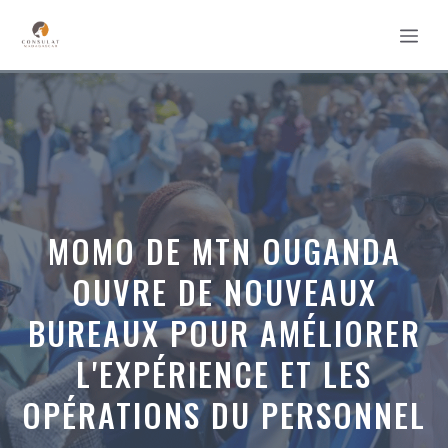
Aller
MEN
au
contenu
MOMO DE MTN OUGANDA
OUVRE DE NOUVEAUX
BUREAUX POUR AMÉLIORER
L'EXPÉRIENCE ET LES
OPÉRATIONS DU PERSONNEL