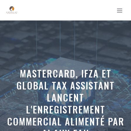
Aller
MEN
au
contenu
MASTERCARD, IFZA ET
GLOBAL TAX ASSISTANT
LANCENT
L'ENREGISTREMENT
COMMERCIAL ALIMENTÉ PAR