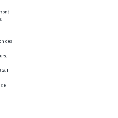
rront
s
ion des
e
urs.
 tout
 de