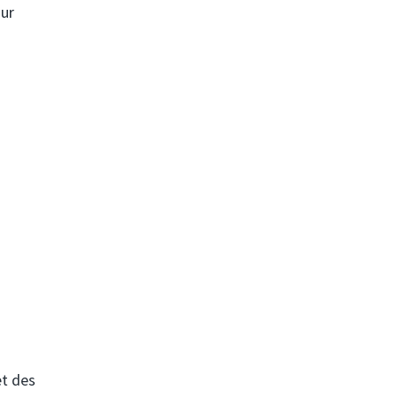
our
et des