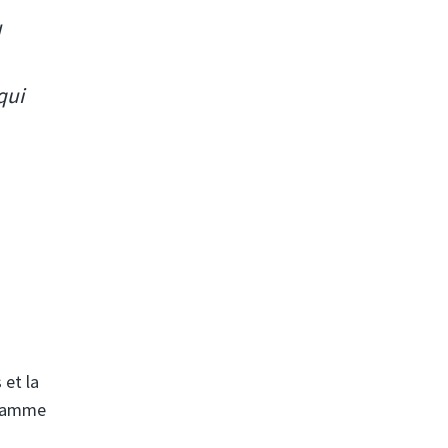
u
qui
 et la
ogramme