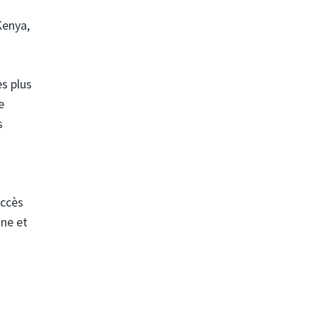
Kenya,
s plus
e
s
accès
gne et