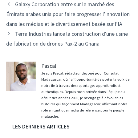
Navigation
Galaxy Corporation entre sur le marché des
des
Émirats arabes unis pour faire progresser l’innovation
articles
dans les médias et le divertissement basée sur l’IA
Terra Industries lance la construction d'une usine
de fabrication de drones Pax-2 au Ghana
Pascal
Je suis Pascal, rédacteur dévoué pour Consulat
Madagascar, où j'ai l'opportunité de porter la voix de
notre île à travers des reportages approfondis et
authentiques. Depuis mon arrivée dans l'équipe au
début des années 2000, je m'engage à dévoiler les
histoires qui façonnent Madagascar, affirmant notre
rôle en tant que média de référence pour le peuple
malgache.
LES DERNIERS ARTICLES