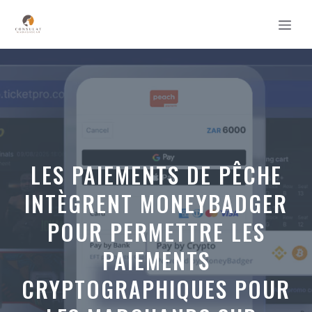
Aller
MEN
au
contenu
LES PAIEMENTS DE PÊCHE
INTÈGRENT MONEYBADGER
POUR PERMETTRE LES
PAIEMENTS
CRYPTOGRAPHIQUES POUR