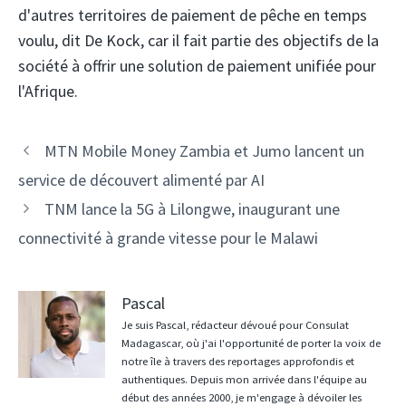
d'autres territoires de paiement de pêche en temps
voulu, dit De Kock, car il fait partie des objectifs de la
société à offrir une solution de paiement unifiée pour
l'Afrique.
Navigation
MTN Mobile Money Zambia et Jumo lancent un
des
service de découvert alimenté par AI
articles
TNM lance la 5G à Lilongwe, inaugurant une
connectivité à grande vitesse pour le Malawi
Pascal
Je suis Pascal, rédacteur dévoué pour Consulat
Madagascar, où j'ai l'opportunité de porter la voix de
notre île à travers des reportages approfondis et
authentiques. Depuis mon arrivée dans l'équipe au
début des années 2000, je m'engage à dévoiler les