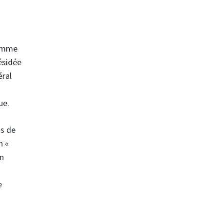
ramme
ésidée
éral
ue.
ns de
n «
on
e