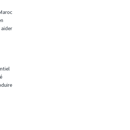
 Maroc
en
 aider
ntiel
té
oduire