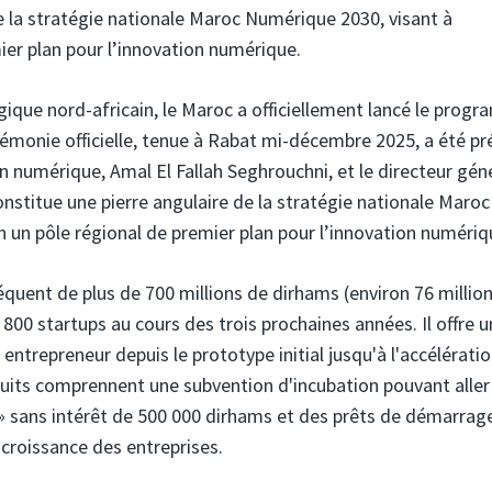
de la stratégie nationale Maroc Numérique 2030, visant à
ier plan pour l’innovation numérique.
ique nord-africain, le Maroc a officiellement lancé le prog
érémonie officielle, tenue à Rabat mi-décembre 2025, a été pr
n numérique, Amal El Fallah Seghrouchni, et le directeur gén
nstitue une pierre angulaire de la stratégie nationale Maroc
 un pôle régional de premier plan pour l’innovation numériq
uent de plus de 700 millions de dirhams (environ 76 millio
00 startups au cours des trois prochaines années. Il offre u
entrepreneur depuis le prototype initial jusqu'à l'accélérati
oduits comprennent une subvention d'incubation pouvant aller
 » sans intérêt de 500 000 dirhams et des prêts de démarrag
 croissance des entreprises.