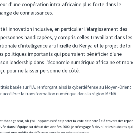
r d'une coopération intra-africaine plus forte dans le
hange de connaissances.
té l'innovation inclusive, en particulier l'élargissement des
 personnes handicapées, y compris celles travaillant dans les
ionale d'intelligence artificielle du Kenya et le projet de loi
s politiques importants qui pourraient bénéficier d'une
 son leadership dans l'économie numérique africaine et mon
u pour ne laisser personne de côté.
ntités basée sur l'IA, renforçant ainsi la cyberdéfense au Moyen-Orient
 accélérer la transformation numérique dans la région MENA
t Madagascar, où j'ai l'opportunité de porter la voix de notre île à travers des repo
vée dans l'équipe au début des années 2000, je m'engage à dévoiler les histoires qui
en tant que média de référence pour le peuple malgache.