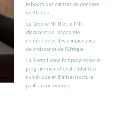
le boom des centres de données
en Afrique
Le Groupe MTN et le FMI
discutent de l'économie
numérique et des perspectives
de croissance de l'Afrique
La Sierra Leone fait progresser le
programme national d’identité
numérique et d’infrastructure
publique numérique