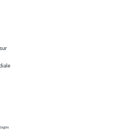
 sur
diale
rtages