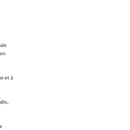
ale
hon.
ue et à
abs,
e