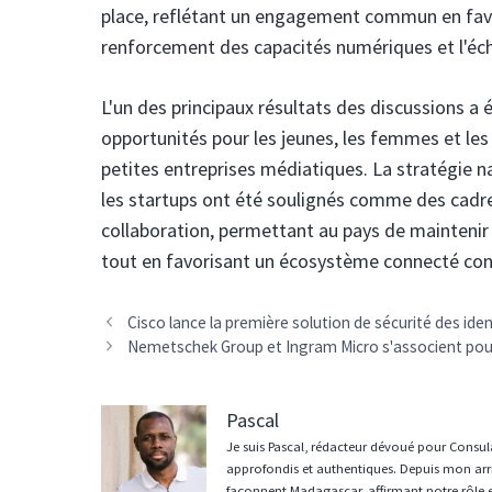
place, reflétant un engagement commun en faveu
renforcement des capacités numériques et l'éc
L'un des principaux résultats des discussions a é
opportunités pour les jeunes, les femmes et les
petites entreprises médiatiques. La stratégie nat
les startups ont été soulignés comme des cadre
collaboration, permettant au pays de maintenir
tout en favorisant un écosystème connecté conç
Navigation
Cisco lance la première solution de sécurité des ide
des
Nemetschek Group et Ingram Micro s'associent pour
articles
Pascal
Je suis Pascal, rédacteur dévoué pour Consula
approfondis et authentiques. Depuis mon arri
façonnent Madagascar, affirmant notre rôle 