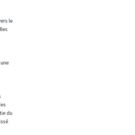
ers le
lles
 une
s
des
tie du
issé