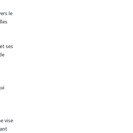
ers le
lles
et ses
de
qui
e vise
nant