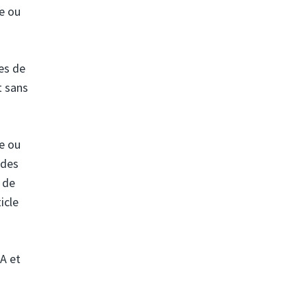
ce ou
es de
t sans
ce ou
 des
é de
icle
SA et