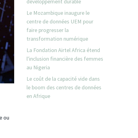
développement durable
Le Mozambique inaugure le
centre de données UEM pour
faire progresser la
transformation numérique
La Fondation Airtel Africa étend
l'inclusion financière des femmes
au Nigeria
Le coût de la capacité vide dans
le boom des centres de données
en Afrique
ce ou