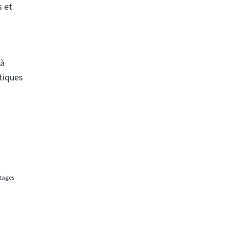
s et
 à
itiques
rtages