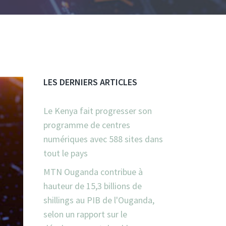
LES DERNIERS ARTICLES
Le Kenya fait progresser son
programme de centres
numériques avec 588 sites dans
tout le pays
MTN Ouganda contribue à
hauteur de 15,3 billions de
shillings au PIB de l'Ouganda,
selon un rapport sur le