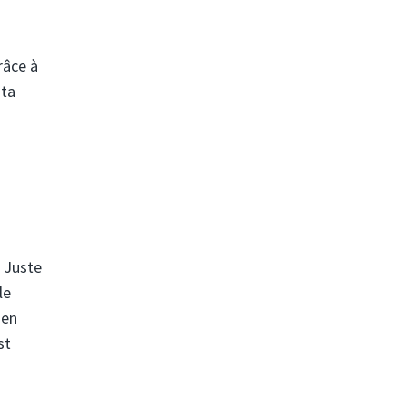
râce à
ata
n Juste
le
 en
st