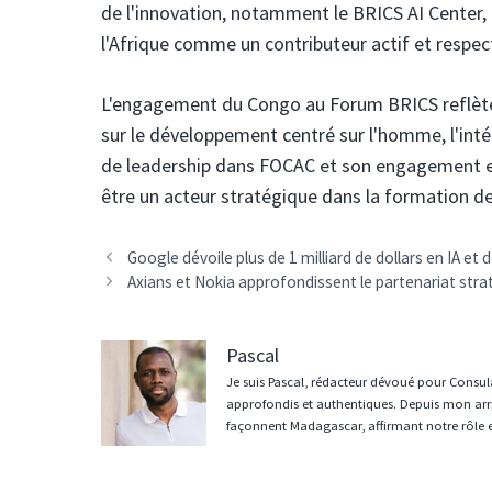
de l'innovation, notamment le BRICS AI Center, l
l'Afrique comme un contributeur actif et respe
L'engagement du Congo au Forum BRICS reflète u
sur le développement centré sur l'homme, l'inté
de leadership dans FOCAC et son engagement enve
être un acteur stratégique dans la formation de 
Navigation
Google dévoile plus de 1 milliard de dollars en IA e
des
Axians et Nokia approfondissent le partenariat stra
articles
Pascal
Je suis Pascal, rédacteur dévoué pour Consula
approfondis et authentiques. Depuis mon arri
façonnent Madagascar, affirmant notre rôle 