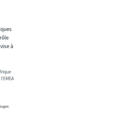
iques
rôle
vise à
frique
s l'EMEA
rtages