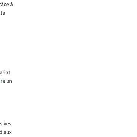
râce à
ata
ariat
dra un
sives
diaux