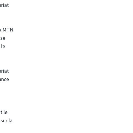
uriat
au MTN
 se
 le
uriat
tance
t le
sur la