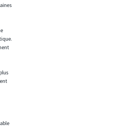
maines
le
tique.
ment
plus
ient
table