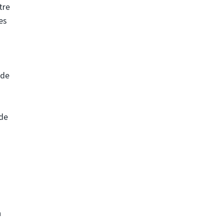
tre
es
 de
nde
a